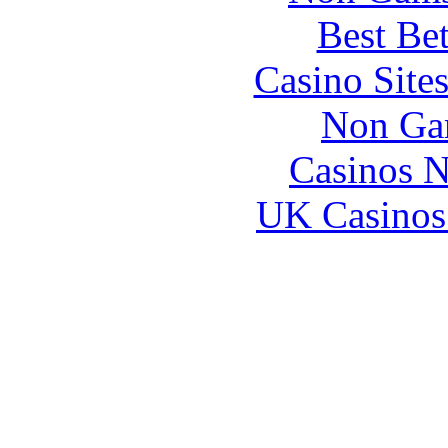
Best Be
Casino Site
Non Ga
Casinos 
UK Casinos