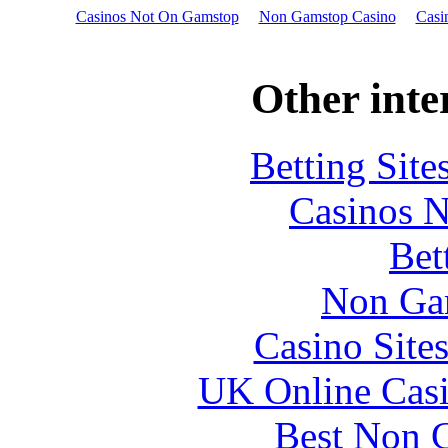
Casinos Not On Gamstop
Non Gamstop Casino
Casi
Other inte
Betting Sit
Casinos 
Bet
Non Ga
Casino Site
UK Online Cas
Best Non 